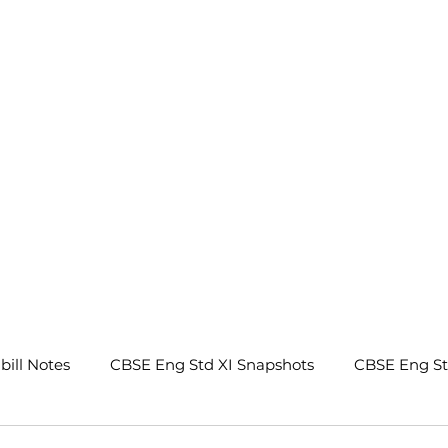
.
bill Notes
CBSE Eng Std XI Snapshots
CBSE Eng S
tes
CBSE Eng Std IX Beehive Notes
CBSE Eng Std 