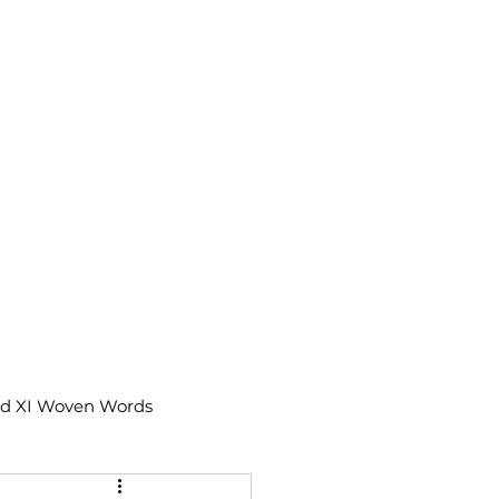
td XI Woven Words
IX Moments Notes