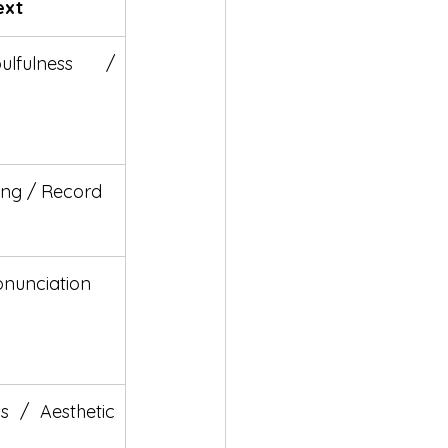
ext
ulfulness / 
ing / Record
nunciation
s / Aesthetic 