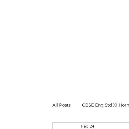
All Posts
CBSE Eng Std XI Horn
Feb 24
CBSE Eng Std X Footprints No