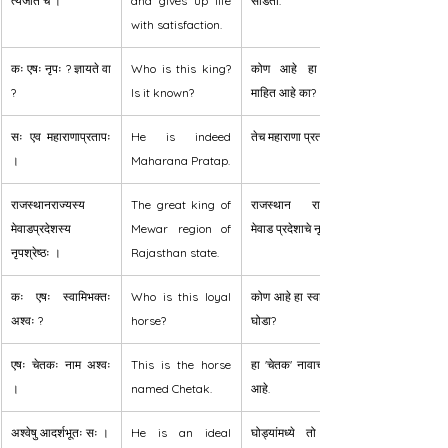
त्यजति च ।
and gives up life 
सोडतो.
with satisfaction.
कः एषः नृपः ? ज्ञायते वा 
Who is this king? 
कोण आहे हा राजा? 
?
Is it known?
माहित आहे का?
सः एव महाराणाप्रतापः 
He is indeed 
तेच महाराणा प्रताप.
।
Maharana Pratap.
राजस्थानराज्यस्य 
The great king of 
राजस्थान राज्याच्या 
मेवाडप्रदेशस्य 
Mewar region of 
मेवाड प्रदेशाचे नृपश्रेष्ठ.
नृपश्रेष्ठः ।
Rajasthan state.
कः एषः स्वामिभक्तः 
Who is this loyal 
कोण आहे हा स्वामीभक्त 
अश्वः ?
horse?
घोडा?
एषः चेतकः नाम अश्वः 
This is the horse 
हा 'चेतक' नावाचा घोडा 
।
named Chetak.
आहे.
अश्वेषु आदर्शभूतः सः ।
He is an ideal 
घोड्यांमध्ये तो आदर्श 