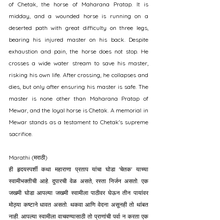
of Chetak, the horse of Maharana Pratap. It is 
midday, and a wounded horse is running on a 
deserted path with great difficulty on three legs, 
bearing his injured master on his back. Despite 
exhaustion and pain, the horse does not stop. He 
crosses a wide water stream to save his master, 
risking his own life. After crossing, he collapses and 
dies, but only after ensuring his master is safe. The 
master is none other than Maharana Pratap of 
Mewar, and the loyal horse is Chetak. A memorial in 
Mewar stands as a testament to Chetak's supreme 
sacrifice.
Marathi (मराठी)
ही हृदयस्पर्शी कथा महाराणा प्रताप यांचा घोडा 'चेतक' याच्या 
स्वामीभक्तीची आहे. दुपारची वेळ असते, रस्ता निर्जन असतो. एक 
जखमी घोडा आपल्या जखमी स्वामीला पाठीवर घेऊन तीन पायांवर 
मोठ्या कष्टाने धावत असतो. थकवा आणि वेदना असूनही तो थांबत 
नाही. आपल्या स्वामीला वाचवण्यासाठी तो प्राणांची पर्वा न करता एक 