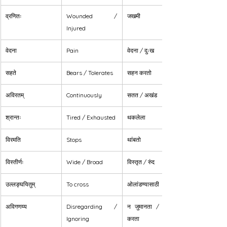
व्रणितः
Wounded / 
जखमी
Injured
वेदना
Pain
वेदना / दुःख
सहते
Bears / Tolerates
सहन करतो
अविरतम्
Continuously
सतत / अखंड
श्रान्तः
Tired / Exhausted
थकलेला
विरमति
Stops
थांबतो
विस्तीर्णः
Wide / Broad
विस्तृत / रुंद
उल्लङ्घयितुम्
To cross
ओलांडण्यासाठी
अविगणय्य
Disregarding / 
न जुमानता / पर्वा न 
Ignoring
करता