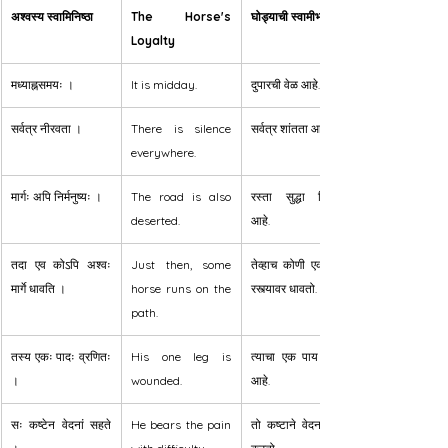
अश्वस्य स्वामिनिष्ठा
The Horse's 
घोड्याची स्वामीभक्ती
Loyalty
मध्याह्नसमयः ।
It is midday.
दुपारची वेळ आहे.
सर्वत्र नीरवता ।
There is silence 
सर्वत्र शांतता आहे.
everywhere.
मार्गः अपि निर्मनुष्यः ।
The road is also 
रस्ता सुद्धा निर्मनुष्य 
deserted.
आहे.
तदा एव कोऽपि अश्वः 
Just then, some 
तेव्हाच कोणी एक घोडा 
मार्गे धावति ।
horse runs on the 
रस्त्यावर धावतो.
path.
तस्य एकः पादः व्रणितः 
His one leg is 
त्याचा एक पाय जखमी 
।
wounded.
आहे.
सः कष्टेन वेदनां सहते 
He bears the pain 
तो कष्टाने वेदना सहन 