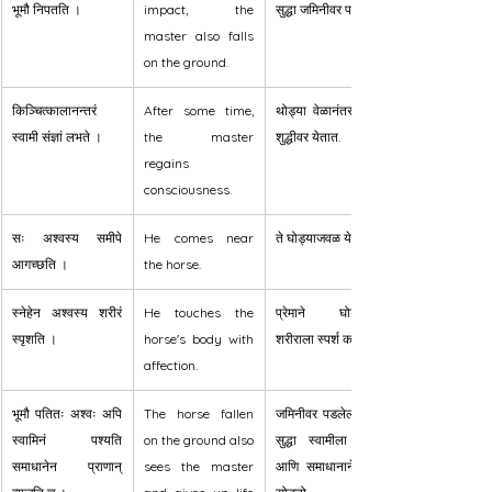
भूमौ निपतति ।
impact, the 
सुद्धा जमिनीवर पडतात.
master also falls 
on the ground.
किञ्चित्कालानन्तरं 
After some time, 
थोड्या वेळानंतर स्वामी 
स्वामी संज्ञां लभते ।
the master 
शुद्धीवर येतात.
regains 
consciousness.
सः अश्वस्य समीपे 
He comes near 
ते घोड्याजवळ येतात.
आगच्छति ।
the horse.
स्नेहेन अश्वस्य शरीरं 
He touches the 
प्रेमाने घोड्याच्या 
स्पृशति ।
horse's body with 
शरीराला स्पर्श करतात.
affection.
भूमौ पतितः अश्वः अपि 
The horse fallen 
जमिनीवर पडलेला घोडा 
स्वामिनं पश्यति 
on the ground also 
सुद्धा स्वामीला पाहतो 
समाधानेन प्राणान् 
sees the master 
आणि समाधानाने प्राण 