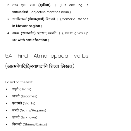
तस्य एकः पादः 
(व्रणितः)
 । (His one leg is 
wounded
 - adjective matches noun.)
समाधिस्थलं 
(मेवाडप्रान्ते)
 विराजते । (Memorial stands 
in Mewar region
.)
अश्वः 
(समाधानेन)
 प्राणान् त्यजति । (Horse gives up 
life 
with satisfaction
.)
5.4. Find Atmanepada verbs 
(आत्मनेपदिक्रियापदानि चित्वा लिखत)
Based on the text:
सहते (Bears)
जायते (Becomes)
प्रारभते (Starts)
लभते (Gains/Regains)
ज्ञायते (Is known)
विराजते (Shines/Exists)