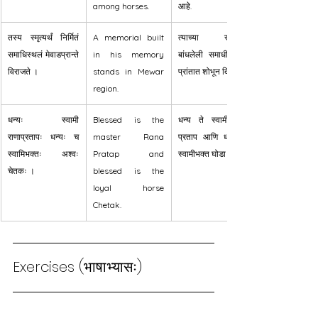
among horses.
आहे.
तस्य स्मृत्यर्थं निर्मितं 
A memorial built 
त्याच्या स्मरणार्थ 
समाधिस्थलं मेवाडप्रान्ते 
in his memory 
बांधलेली समाधी मेवाड 
विराजते ।
stands in Mewar 
प्रांतात शोभून दिसते.
region.
धन्यः स्वामी 
Blessed is the 
धन्य ते स्वामी राणा 
राणाप्रतापः धन्यः च 
master Rana 
प्रताप आणि धन्य तो 
स्वामिभक्तः अश्वः 
Pratap and 
स्वामीभक्त घोडा चेतक.
चेतकः ।
blessed is the 
loyal horse 
Chetak.
Exercises (भाषाभ्यासः)