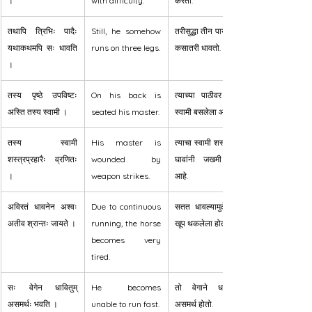
।
with difficulty.
करतो.
तथापि त्रिभिः पादैः 
Still, he somehow 
तरीसुद्धा तीन पायांनी तो 
यथाकथमपि सः धावति 
runs on three legs.
कसातरी धावतो.
।
तस्य पृष्ठे उपविष्टः 
On his back is 
त्याच्या पाठीवर त्याचा 
अस्ति तस्य स्वामी ।
seated his master.
स्वामी बसलेला आहे.
तस्य स्वामी 
His master is 
त्याचा स्वामी शस्त्रांच्या 
शस्त्रप्रहारैः व्रणितः 
wounded by 
घावांनी जखमी झाला 
।
weapon strikes.
आहे.
अविरतं धावनेन अश्वः 
Due to continuous 
सतत धावल्यामुळे घोडा 
अतीव श्रान्तः जायते ।
running, the horse 
खूप थकलेला होतो.
becomes very 
tired.
सः वेगेन धावितुम् 
He becomes 
तो वेगाने धावण्यास 
असमर्थः भवति ।
unable to run fast.
असमर्थ होतो.