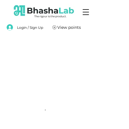
The rigour is the product.
View points
Login / Sign Up
.
.