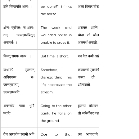
इति चिन्तयति अश्वः ।
be done?" thinks 
असा विचार घोडा करतो.
the horse.
क्षीणः व्रणितः च अश्वः 
The weak and 
अशक्त आणि जखमी 
तम् उल्लङ्घयितुम् 
wounded horse is 
घोडा तो ओलांडण्यास 
असमर्थः ।
unable to cross it.
असमर्थ असतो.
किन्तु समयः अल्पः ।
But time is short.
पण वेळ कमी आहे.
कथमपि प्राणान् 
Somehow, 
कसातरी प्राणांची पर्वा न 
अविगणय्य सः 
disregarding his 
करता तो प्रवाह 
जलप्रवाहम् 
life, he crosses the 
ओलांडतो.
उल्लङ्घयति ।
stream.
अपरतीरं गत्वा भूमौ 
Going to the other 
दुसऱ्या तीरावर जाऊन 
पतति ।
bank, he falls on 
तो जमिनीवर पडतो.
the ground.
तेन आघातेन स्वामी अपि 
Due to that 
त्या आघाताने स्वामी 