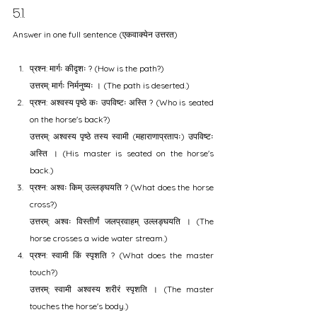
5.1.
Answer in one full sentence (एकवाक्येन उत्तरत) 
प्रश्न: मार्गः कीदृशः ? (How is the path?)
उत्तरम्: मार्गः निर्मनुष्यः । (The path is deserted.)
प्रश्न: अश्वस्य पृष्ठे कः उपविष्टः अस्ति ? (Who is seated 
on the horse's back?)
उत्तरम्: अश्वस्य पृष्ठे तस्य स्वामी (महाराणाप्रतापः) उपविष्टः 
अस्ति । (His master is seated on the horse's 
back.)
प्रश्न: अश्वः किम् उल्लङ्घयति ? (What does the horse 
cross?)
उत्तरम्: अश्वः विस्तीर्णं जलप्रवाहम् उल्लङ्घयति । (The 
horse crosses a wide water stream.)
प्रश्न: स्वामी किं स्पृशति ? (What does the master 
touch?)
उत्तरम्: स्वामी अश्वस्य शरीरं स्पृशति । (The master 
touches the horse's body.)