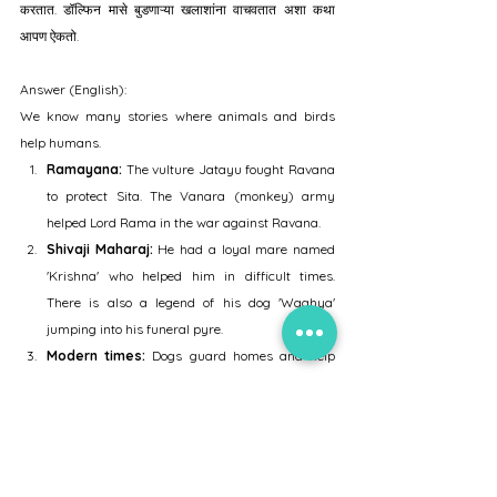
करतात. डॉल्फिन मासे बुडणाऱ्या खलाशांना वाचवतात अशा कथा 
आपण ऐकतो.
Answer (English):
We know many stories where animals and birds 
help humans.
Ramayana:
 The vulture Jatayu fought Ravana 
to protect Sita. The Vanara (monkey) army 
helped Lord Rama in the war against Ravana.
Shivaji Maharaj:
 He had a loyal mare named 
'Krishna' who helped him in difficult times. 
There is also a legend of his dog 'Waghya' 
jumping into his funeral pyre.
Modern times:
 Dogs guard homes and help 
police in investigations. We also hear stories of 
dolphins saving drowning sailors.