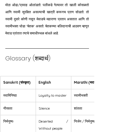
मोठा ओढा/प्रवाह ओलांडतो. पलीकडे गेल्यावर तो खाली कोसळतो 
आणि स्वामी सुरक्षित असल्याची खात्री करूनच प्राण सोडतो. तो 
स्वामी दुसरे कोणी नसून मेवाडचे महाराणा प्रताप असतात आणि तो 
स्वामीभक्त घोडा 'चेतक' असतो. चेतकच्या बलिदानाची आठवण म्हणून 
मेवाड प्रांतात त्याचे समाधीस्थळ बांधले आहे.
Glossary (शब्दार्थ)
Sanskrit (संस्कृत)
English
Marathi (मराठी)
स्वामिनिष्ठा
Loyalty to master
स्वामीभक्ती
नीरवता
Silence
शांतता
निर्मनुष्यः
Deserted / 
निर्जन / निर्मनुष्य
Without people