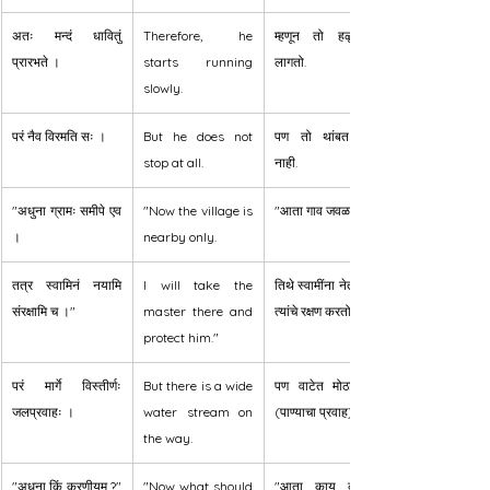
अतः मन्दं धावितुं 
Therefore, he 
म्हणून तो हळू धावू 
प्रारभते ।
starts running 
लागतो.
slowly.
परं नैव विरमति सः ।
But he does not 
पण तो थांबत मात्र 
stop at all.
नाही.
"अधुना ग्रामः समीपे एव 
"Now the village is 
"आता गाव जवळच आहे.
।
nearby only.
तत्र स्वामिनं नयामि 
I will take the 
तिथे स्वामींना नेतो आणि 
संरक्षामि च ।"
master there and 
त्यांचे रक्षण करतो."
protect him."
परं मार्गे विस्तीर्णः 
But there is a wide 
पण वाटेत मोठा ओढा 
जलप्रवाहः ।
water stream on 
(पाण्याचा प्रवाह) आहे.
the way.
"अधुना किं करणीयम् ?" 
"Now what should 
"आता काय करावे?" 