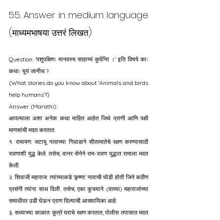
5.5. Answer in medium language 
(माध्यमभाषया उत्तरं लिखत)
Question: 'पशुपक्षिणः मानवस्य साहाय्यं कुर्वन्ति ।' इति विषये काः 
कथाः यूयं जानीथ ?
(What stories do you know about 'Animals and birds 
help humans'?)
Answer (Marathi):
आपल्याला अशा अनेक कथा माहित आहेत जिथे प्राणी आणि पक्षी 
माणसांची मदत करतात.
१. रामायण: जटायू नावाच्या गिधाडाने सीतामातेचे रक्षण करण्यासाठी 
रावणाशी युद्ध केले. तसेच, वानर सेनेने राम-रावण युद्धात रामाला मदत 
केली.
२. शिवाजी महाराज: त्यांच्याकडे 'कृष्णा' नावाची घोडी होती जिने कठीण 
प्रसंगी त्यांना साथ दिली. तसेच, एका कुत्र्याने (वाघ्या) महाराजांच्या 
समाधीवर उडी घेऊन प्राण दिल्याची आख्यायिका आहे.
३. सध्याच्या काळात: कुत्रे घराचे रक्षण करतात, पोलीस तपासात मदत 