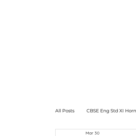
All Posts
CBSE Eng Std XI Horn
Mar 30
CBSE Eng Std X Footprints No