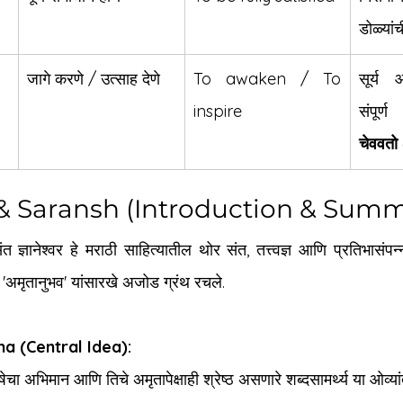
डोळ्यांच
जागे करणे / उत्साह देणे
To awaken / To 
सूर्य 
inspire
चेववतो
 & Saransh (Introduction & Sum
ंत ज्ञानेश्वर हे मराठी साहित्यातील थोर संत, तत्त्वज्ञ आणि प्रतिभासंपन्
ी), 'अमृतानुभव' यांसारखे अजोड ग्रंथ रचले.
a (Central Idea):
षेचा अभिमान आणि तिचे अमृतापेक्षाही श्रेष्ठ असणारे शब्दसामर्थ्य या ओव्यां