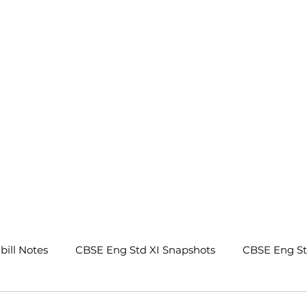
.
bill Notes
CBSE Eng Std XI Snapshots
CBSE Eng S
tes
CBSE Eng Std IX Beehive Notes
CBSE Eng Std 