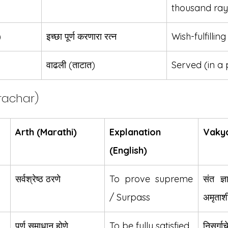
thousand ray
)
इच्छा पूर्ण करणारा रत्न
Wish-fulfillin
वाढली (ताटात)
Served (in a 
rachar)
Arth (Marathi)
Explanation 
Vaky
(English)
सर्वश्रेष्ठ ठरणे
To prove supreme 
संत ज्ञा
/ Surpass
अमृताश
पूर्ण समाधान होणे
To be fully satisfied
निसर्गा