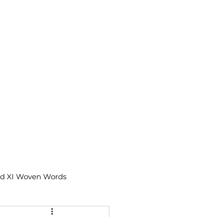
td XI Woven Words
IX Moments Notes