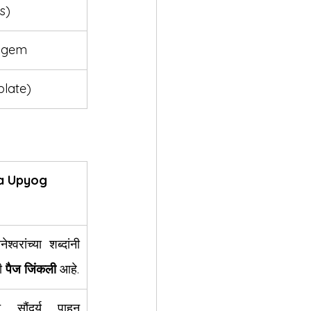
s)
g gem
plate)
a Upyog
नेश्वरांच्या शब्दांनी 
ी 
पैज जिंकली
 आहे.
चे सौंदर्य पाहून 