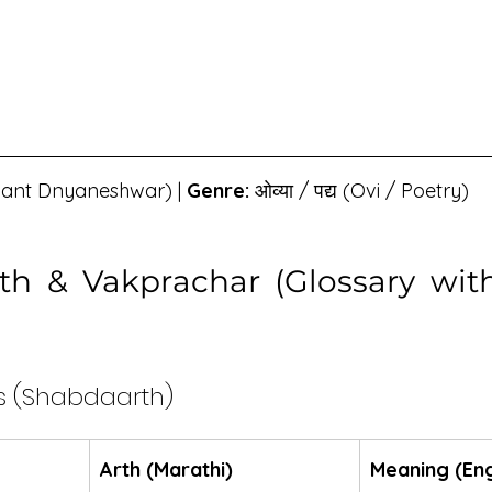
वर (Sant Dnyaneshwar) | 
Genre:
 ओव्या / पद्य (Ovi / Poetry)
th & Vakprachar (Glossary with
rds (Shabdaarth)
Arth (Marathi)
Meaning (Eng