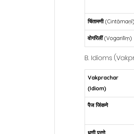
चिंतामणी
 (Cintāmaṇī
वोगरिलीं
 (Vogarilīṃ)
B. Idioms (Vakp
Vakprachar 
(Idiom)
पैज जिंकणे
धणी पुरणे