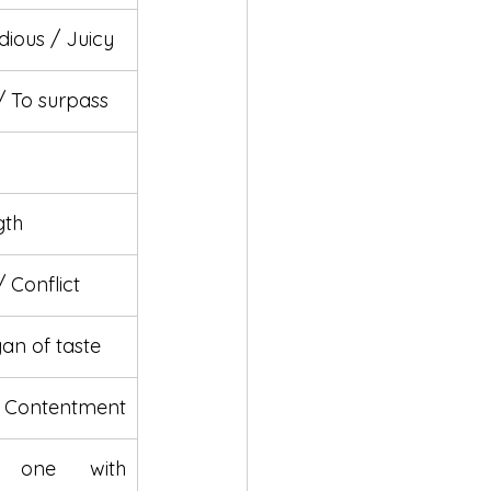
dious / Juicy
/ To surpass
gth
 Conflict
an of taste
 / Contentment
 one with 