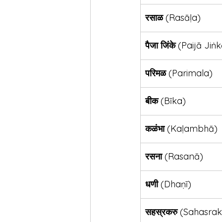
रसाळ
 (Rasāḷa)
पैजा जिंके
 (Paijā Jiṅk
परिमळ
 (Parimala)
बीक
 (Bīka)
कळंभा
 (Kaḷambhā)
रसना
 (Rasanā)
धणी
 (Dhaṇī)
सहस्रकरु
 (Sahasrak