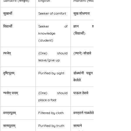
Sanskrit (संस्कृत)
English
Marathi (मराठी)
सुखार्थी
Seeker of comfort
सुख शोधणारा
विद्यार्थी
Seeker of 
ज्ञान शोधणारा 
knowledge 
(विद्यार्थी)
(student)
त्यजेत्
(One) should 
(त्याने) सोडावे
leave/give up
दृष्टिपूतम्
Purified by sight
डोळ्यांनी पाहून पवित्र 
केलेले
न्यसेत् पादम्
(One) should 
पाऊल ठेवावे
place a foot
वस्त्रपूतम्
Filtered by cloth
वस्त्राने गाळलेले
सत्यपूताम्
Purified by truth
सत्याने पवित्र 