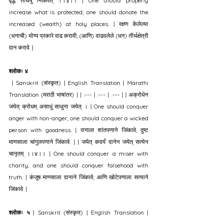
वृद्धं तीर्थेषु निक्षिपेत् ।।३।। | One should properly 
increase what is protected; one should donate the 
increased (wealth) at holy places. | रक्षण केलेल्या 
(धनाची) योग्य प्रकारे वाढ करावी; (आणि) वाढवलेले (धन) तीर्थक्षेत्री 
दान करावे. |
श्लोकः ४
 | Sanskrit (संस्कृत) | English Translation | Marathi 
Translation (मराठी भाषांतर) | | :--- | :--- | :--- | | अक्रोधेन 
जयेत् क्रोधम् असाधुं साधुना जयेत् । | One should conquer 
anger with non-anger; one should conquer a wicked 
person with goodness. | रागाला शांतपणाने जिंकावे; दुष्ट 
माणसाला चांगुलपणाने जिंकावे. | | जयेत् कदर्यं दानेन जयेत् सत्येन 
चानृतम् ।।४।। | One should conquer a miser with 
charity; and one should conquer falsehood with 
truth. | कंजूष माणसाला दानाने जिंकावे; आणि खोटेपणाला सत्याने 
जिंकावे. |
श्लोकः ५
 | Sanskrit (संस्कृत) | English Translation | 