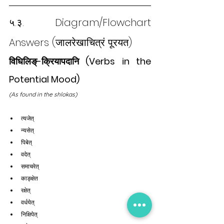
५.३. Diagram/Flowchart 
Answers (जालरेखाचित्रं पूरयत)
विधिलिङ्-क्रियापदानि (Verbs in the 
Potential Mood)
(As found in the shlokas)
त्यजेत्
न्यसेत्
पिबेत्
वदेत्
समाचरेत्
काङ्क्षेत
रक्षेत्
वर्धयेत्
निक्षिपेत्