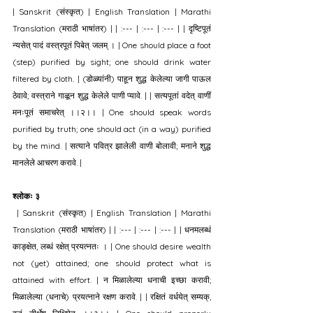
| Sanskrit (संस्कृत) | English Translation | Marathi 
Translation (मराठी भाषांतर) | | :--- | :--- | :--- | | दृष्टिपूतं 
न्यसेत् पादं वस्त्रपूतं पिबेत् जलम् । | One should place a foot 
(step) purified by sight; one should drink water 
filtered by cloth. | (डोळ्यांनी) पाहून शुद्ध केलेल्या जागी पाऊल 
ठेवावे; वस्त्राने गाळून शुद्ध केलेले पाणी प्यावे. | | सत्यपूतां वदेत् वाणीं 
मनःपूतं समाचरेत् ।।२।। | One should speak words 
purified by truth; one should act (in a way) purified 
by the mind. | सत्याने पवित्र झालेली वाणी बोलावी; मनाने शुद्ध 
मानलेले आचरण करावे. |
श्लोकः ३
 | Sanskrit (संस्कृत) | English Translation | Marathi 
Translation (मराठी भाषांतर) | | :--- | :--- | :--- | | धनमलब्धं 
काङ्क्षेत, लब्धं रक्षेत् प्रयत्नतः । | One should desire wealth 
not (yet) attained; one should protect what is 
attained with effort. | न मिळालेल्या धनाची इच्छा करावी; 
मिळालेल्या (धनाचे) प्रयत्नाने रक्षण करावे. | | रक्षितं वर्धयेत् सम्यक्, 