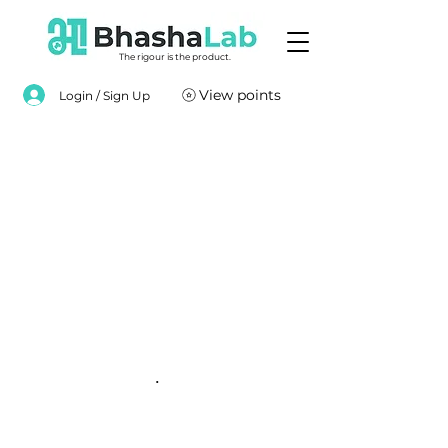
The rigour is the product.
View points
Login / Sign Up
.
.