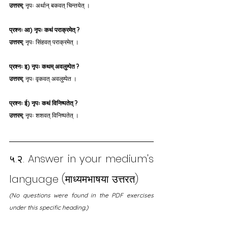
उत्तरम्:
 नृपः अर्थान् बकवत् चिन्तयेत् ।
प्रश्नः आ) नृपः कथं पराक्रमेत् ?
उत्तरम्:
 नृपः सिंहवत् पराक्रमेत् ।
प्रश्नः इ) नृपः कथम् अवलुम्पेत ?
उत्तरम्:
 नृपः वृकवत् अवलुम्पेत ।
प्रश्नः ई) नृपः कथं विनिष्पतेत् ?
उत्तरम्:
 नृपः शशवत् विनिष्पतेत् ।
५.२. Answer in your medium's 
language (माध्यमभाषया उत्तरत)
(No questions were found in the PDF exercises 
under this specific heading.)