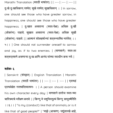
Marathi Translation (मराठी भाषांतर) | | :--- | :--- | :--- | | 
दुःखे दुःखाधिकान् पश्येत् सुखे पश्येत् सुखाधिकान् । | In sorrow, 
one should see those who have greater sorrow; in 
happiness, one should see those who have greater 
happiness. | दुःखात असताना (स्वतःपेक्षा) अधिक दुःखी 
(लोकांना) पाहावे; सुखात असताना (स्वतःपेक्षा) अधिक सुखी 
(लोकांना) पाहावे. | | आत्मानं शोकहर्षाभ्यां शत्रुभ्यामिव नार्पयेत् ।।
५।। | One should not surrender oneself to sorrow 
and joy, as if to two enemies. | (माणसाने) स्वतःला 
शत्रूप्रमाणे असणाऱ्या दुःख आणि आनंद यांच्या स्वाधीन करू नये. |
श्लोकः ६
| Sanskrit (संस्कृत) | English Translation | Marathi 
Translation (मराठी भाषांतर) | | :--- | :--- | :--- | | प्रत्यहं 
प्रत्यवेक्षेत नरश्चरितमात्मनः । | A person should examine 
his own character every day: | माणसाने दररोज स्वतःच्या 
चारित्र्याचे परीक्षण करावे: | | किन्नु मे पशुभिस्तुल्यं किन्नु सत्पुरुषैरिति 
।।६।। | "Is my (conduct) like that of animals, or is it 
like that of good people?" | "माझे (आचरण) पशूंसारखे आहे, 