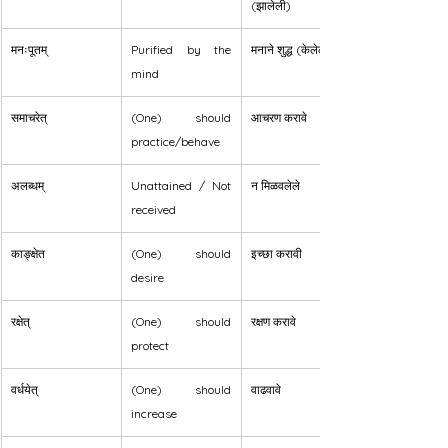
(झालेली)
मनःपूतम्
Purified by the 
मनाने शुद्ध (केलेले)
mind
समाचरेत्
(One) should 
आचरण करावे
practice/behave
अलब्धम्
Unattained / Not 
न मिळवलेले
received
काङ्क्षेत
(One) should 
इच्छा करावी
desire
रक्षेत्
(One) should 
रक्षण करावे
protect
वर्धयेत्
(One) should 
वाढवावे
increase