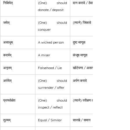
निक्षिपेत्
(One) should 
दान करावे / ठेवावे
donate / deposit
जयेत्
(One) should 
(त्याने) जिंकावे
conquer
असाधुम्
A wicked person
दुष्ट माणूस
कदर्यम्
A miser
कंजूष माणूस
अनृतम्
Falsehood / Lie
खोटेपणा / असत्य
अर्पयेत्
(One) should 
अर्पण करावे
surrender / offer
प्रत्यवेक्षेत
(One) should 
(त्याने) परीक्षण करावे
inspect / reflect
तुल्यम्
Equal / Similar
सारखे / समान