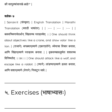
की सत्पुरुषांसारखे आहे?" |
श्लोकः ७
| Sanskrit (संस्कृत) | English Translation | Marathi 
Translation (मराठी भाषांतर) | | :--- | :--- | :--- | | 
बकवच्चिन्तयेदर्थान् सिंहवच्च पराक्रमेत् । | One should think 
about objectives like a crane, and show valor like a 
lion. | (राजाने) बगळ्याप्रमाणे (एकाग्रतेने) ध्येयाचा विचार करावा, 
आणि सिंहाप्रमाणे पराक्रम करावा. | | वृकवच्चावलुम्पेत शशवच्च 
विनिष्पतेत् ।।७।। | One should attack like a wolf, and 
escape like a rabbit. | (त्याने) लांडग्याप्रमाणे हल्ला करावा, 
आणि सशाप्रमाणे (वेगाने) निसटून जावे. |
५. Exercises (भाषाभ्यासः)