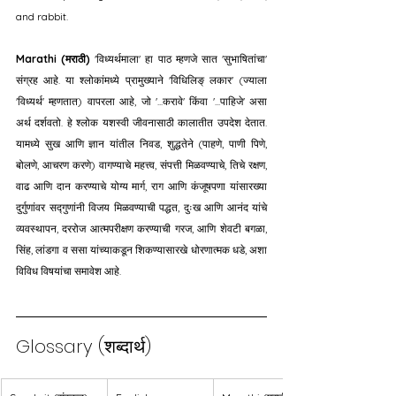
and rabbit.
Marathi (मराठी)
 'विध्यर्थमाला' हा पाठ म्हणजे सात 'सुभाषितांचा' 
संग्रह आहे. या श्लोकांमध्ये प्रामुख्याने 'विधिलिङ् लकार' (ज्याला 
'विध्यर्थ' म्हणतात) वापरला आहे, जो '...करावे' किंवा '...पाहिजे' असा 
अर्थ दर्शवतो. हे श्लोक यशस्वी जीवनासाठी कालातीत उपदेश देतात. 
यामध्ये सुख आणि ज्ञान यांतील निवड, शुद्धतेने (पाहणे, पाणी पिणे, 
बोलणे, आचरण करणे) वागण्याचे महत्त्व, संपत्ती मिळवण्याचे, तिचे रक्षण, 
वाढ आणि दान करण्याचे योग्य मार्ग, राग आणि कंजूषपणा यांसारख्या 
दुर्गुणांवर सद्गुणांनी विजय मिळवण्याची पद्धत, दुःख आणि आनंद यांचे 
व्यवस्थापन, दररोज आत्मपरीक्षण करण्याची गरज, आणि शेवटी बगळा, 
सिंह, लांडगा व ससा यांच्याकडून शिकण्यासारखे धोरणात्मक धडे, अशा 
विविध विषयांचा समावेश आहे.
Glossary (शब्दार्थ)