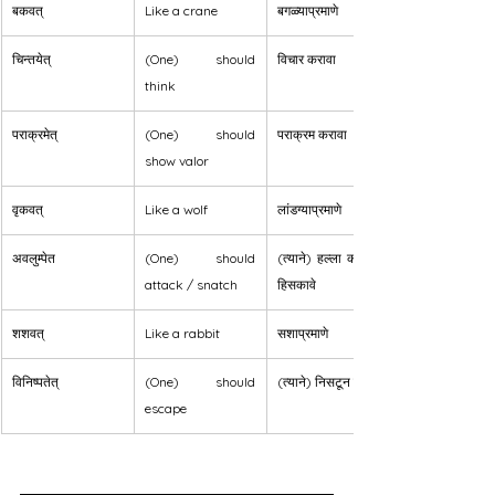
बकवत्
Like a crane
बगळ्याप्रमाणे
चिन्तयेत्
(One) should 
विचार करावा
think
पराक्रमेत्
(One) should 
पराक्रम करावा
show valor
वृकवत्
Like a wolf
लांडग्याप्रमाणे
अवलुम्पेत
(One) should 
(त्याने) हल्ला करावा / 
attack / snatch
हिसकावे
शशवत्
Like a rabbit
सशाप्रमाणे
विनिष्पतेत्
(One) should 
(त्याने) निसटून जावे
escape