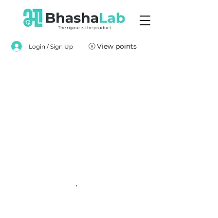
The rigour is the product.
View points
Login / Sign Up
.
.