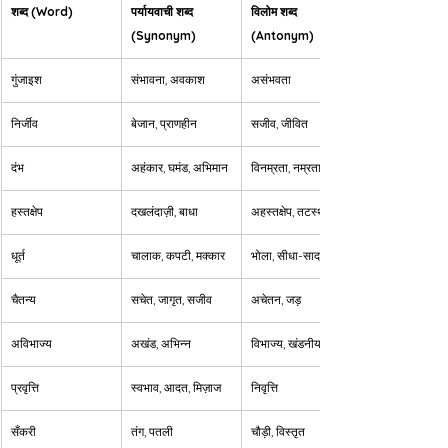
शब्द (Word)
पर्यायवाची शब्द 
विलोम शब्द 
(Synonym)
(Antonym)
गुंजाइश
संभावना, अवकाश
असंभवता
निर्जीव
बेजान, प्राणहीन
सजीव, जीवित
दंभ
अहंकार, घमंड, अभिमान
विनम्रता, नम्रता
हस्तक्षेप
दखलंदाज़ी, बाधा
अहस्तक्षेप, तटस्थता
धूर्त
चालाक, कपटी, मक्कार
भोला, सीधा-सादा
चैतन्य
सचेत, जागृत, सजीव
अचेतन, जड़
अविभाज्य
अखंड, अभिन्न
विभाज्य, खंडनीय
प्रवृत्ति
स्वभाव, आदत, मिज़ाज
निवृत्ति
सँकरी
तंग, पतली
चौड़ी, विस्तृत