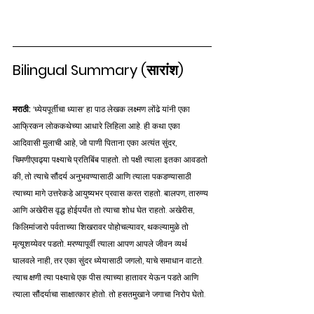
Bilingual Summary (सारांश)
मराठी:
 'ध्येयपूर्तीचा ध्यास' हा पाठ लेखक लक्ष्मण लोंढे यांनी एका 
आफ्रिकन लोककथेच्या आधारे लिहिला आहे. ही कथा एका 
आदिवासी मुलाची आहे, जो पाणी पिताना एका अत्यंत सुंदर, 
चिमणीएवढ्या पक्ष्याचे प्रतिबिंब पाहतो. तो पक्षी त्याला इतका आवडतो 
की, तो त्याचे सौंदर्य अनुभवण्यासाठी आणि त्याला पकडण्यासाठी 
त्याच्या मागे उत्तरेकडे आयुष्यभर प्रवास करत राहतो. बालपण, तारुण्य 
आणि अखेरीस वृद्ध होईपर्यंत तो त्याचा शोध घेत राहतो. अखेरीस, 
किलिमांजारो पर्वताच्या शिखरावर पोहोचल्यावर, थकल्यामुळे तो 
मृत्यूशय्येवर पडतो. मरण्यापूर्वी त्याला आपण आपले जीवन व्यर्थ 
घालवले नाही, तर एका सुंदर ध्येयासाठी जगलो, याचे समाधान वाटते. 
त्याच क्षणी त्या पक्ष्याचे एक पीस त्याच्या हातावर येऊन पडते आणि 
त्याला सौंदर्याचा साक्षात्कार होतो. तो हसतमुखाने जगाचा निरोप घेतो.