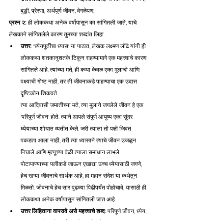
बुद्धी, प्रेरणा, अर्थपूर्ण जीवन, वेगळेपण.
प्रश्न २:
 ही लोककथा अनेक वर्षांपासून का सांगितली जाते, याचे 
लेखकाने सांगितलेले कारण तुमच्या शब्दांत लिहा.
उत्तर:
 'ध्येयपूर्तीचा ध्यास' या पाठात, लेखक लक्ष्मण लोंढे यांनी ही 
लोककथा शतकानुशतके टिकून राहण्यामागे एक महत्त्वाचे कारण 
सांगितले आहे. त्यांच्या मते, ही कथा केवळ एका मुलाची आणि 
पक्ष्याची गोष्ट नाही, तर ती जीवनाकडे पाहण्याचा एक उदात्त 
दृष्टिकोन शिकवते.
त्या आदिवासी जमातीच्या मते, त्या मुलाने जगलेले जीवन हे एक 
'परिपूर्ण जीवन' होते. त्याने आपले संपूर्ण आयुष्य एका सुंदर 
ध्येयाच्या शोधात व्यतीत केले. जरी त्याला तो पक्षी जिवंत 
पकडता आला नाही, तरी त्या ध्यासाने त्याचे जीवन उजळून 
निघाले आणि मृत्यूच्या वेळी त्याला समाधान लाभले. 
पोटापाण्याच्या पलीकडे जाऊन एखाद्या उच्च ध्येयासाठी जगणे, 
हेच खऱ्या जीवनाचे सार्थक आहे, हा महान संदेश या कथेतून 
मिळतो. जीवनाचे हेच सार पुढच्या पिढीपर्यंत पोहोचावे, यासाठी ही 
लोककथा अनेक वर्षांपासून सांगितली जात आहे.
उत्तर लिहिताना वापरावे असे महत्त्वाचे शब्द:
 परिपूर्ण जीवन, ध्येय, 