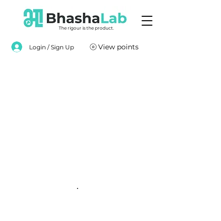
The rigour is the product.
View points
Login / Sign Up
.
.