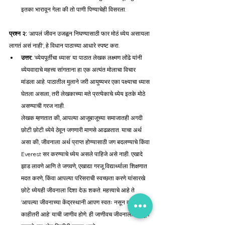
इतका भारावून गेला की तो पाणी पिण्याचेही विसरला.
प्रश्न २:
 'आपलं जीवन उजळून निघण्यासाठी फार मोठं ध्येय असायला 
लागतं असं नाही', हे विधान पाठाच्या आधारे स्पष्ट करा.
उत्तर:
 'ध्येयपूर्तीचा ध्यास' या पाठात लेखक लक्ष्मण लोंढे यांनी 
ध्येयवादाचे महत्त्व सांगताना हा एक अत्यंत मोलाचा विचार 
मांडला आहे. पाठातील मुलाने जरी आयुष्यभर एका पक्ष्याचा ध्यास 
घेतला असला, तरी लेखकाच्या मते प्रत्येकाचे ध्येय इतके मोठे 
असण्याची गरज नाही.
लेखक म्हणतात की, आपल्या आजूबाजूच्या समाजातही अगदी 
छोटी छोटी ध्येये ठेवून जगणारी माणसे आढळतात. याचा अर्थ 
असा की, जीवनाला अर्थ प्राप्त होण्यासाठी जग बदलण्याचे किंवा 
Everest सर करण्याचे ध्येय असले पाहिजे असे नाही. एखादे 
झाड लावणे आणि ते जगवणे, एखाद्या गरजू विद्यार्थ्याला शिक्षणात 
मदत करणे, किंवा आपल्या परिसराची स्वच्छता करणे यांसारखे 
छोटे ध्येयही जीवनाला दिशा देऊ शकते. महत्त्वाचे आहे ते 
'आपल्या जीवनाच्या केंद्रस्थानी आपण स्वतः नसून दुसरं 
काहीतरी आहे' याची जाणीव होणे. ही जाणीवच जीवनाला अर्थपूर्ण 