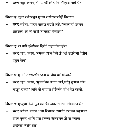
उत्तर:
 चूक. कारण, तो "अगदी छोटा चिमणीएवढा पक्षी होता".
विधान २:
 सुंदर पक्षी पाहून मुलगा पाणी प्यायचेही विसरला.
उत्तर:
 बरोबर. कारण, पाठात म्हटले आहे, "त्याला तो इतका 
आवडला, की तो पाणी प्यायचंही विसरला".
विधान ३:
 तो पक्षी दक्षिणेच्या दिशेने उडून गेला होता.
उत्तर:
 चूक. कारण, "नेमका त्याच वेळी तो पक्षी उत्तरेच्या दिशेनं 
उडून गेला".
विधान ४:
 मुलाने तरुणपणीच पक्ष्याचा शोध घेणे थांबवले.
उत्तर:
 चूक. कारण, "मुलाचं वय वाढत जातं; परंतु मुलाचा शोध 
चालूच राहतो" आणि तो म्हातारा होईपर्यंत शोध घेत राहतो.
विधान ५:
 मृत्यूच्या वेळी मुलाच्या चेहऱ्यावर समाधानाचे हास्य होते.
उत्तर:
 बरोबर. कारण, "त्या पिसाच्या स्पर्शानं त्याच्या चेहऱ्यावर 
हास्य फुलतं आणि तशा हसऱ्या चेहऱ्यानंच तो या जगाचा 
अखेरचा निरोप घेतो".