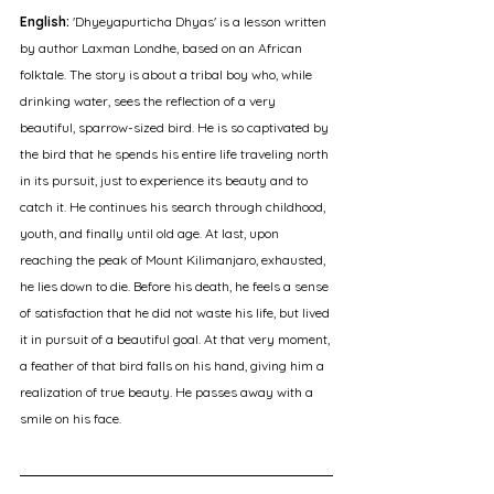
English:
 'Dhyeyapurticha Dhyas' is a lesson written 
by author Laxman Londhe, based on an African 
folktale. The story is about a tribal boy who, while 
drinking water, sees the reflection of a very 
beautiful, sparrow-sized bird. He is so captivated by 
the bird that he spends his entire life traveling north 
in its pursuit, just to experience its beauty and to 
catch it. He continues his search through childhood, 
youth, and finally until old age. At last, upon 
reaching the peak of Mount Kilimanjaro, exhausted, 
he lies down to die. Before his death, he feels a sense 
of satisfaction that he did not waste his life, but lived 
it in pursuit of a beautiful goal. At that very moment, 
a feather of that bird falls on his hand, giving him a 
realization of true beauty. He passes away with a 
smile on his face.