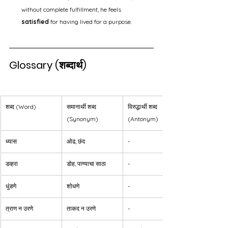
without complete fulfillment, he feels 
satisfied
 for having lived for a purpose.
Glossary (शब्दार्थ)
शब्द (Word)
समानार्थी शब्द 
विरुद्धार्थी शब्द 
(Synonym)
(Antonym)
ध्यास
ओढ, छंद
-
डव्हरा
डोह, पाण्याचा साठा
-
धुंडणे
शोधणे
-
त्राण न उरणे
ताकद न उरणे
-