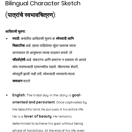
Bilingual Character Sketch 
(पात्रांचे स्वभावचित्रण):
आदिवासी मुलगा:
मराठी:
 कथेतील आदिवासी मुलगा हा 
ध्येयवादी आणि 
चिकाटीचा
 आहे. एकदा पाहिलेल्या सुंदर पक्ष्याचा ध्यास 
लागल्यावर तो आयुष्यभर त्याचा पाठलाग करतो. तो 
सौंदर्यप्रेमी
 आहे. संकटांना आणि कष्टांना न घाबरता तो आपले 
ध्येय गाठण्यासाठी प्रयत्नशील राहतो. जीवनाच्या शेवटी, 
ध्येयपूर्ती झाली नाही तरी, ध्येयासाठी जगल्याचे त्याला 
समाधान
 वाटते.
English:
 The tribal boy in the story is 
goal-
oriented and persistent
. Once captivated by 
the beautiful bird, he pursues it his entire life. 
He is a 
lover of beauty
. He remains 
determined to achieve his goal without being 
afraid of hardships. At the end of his life, even 