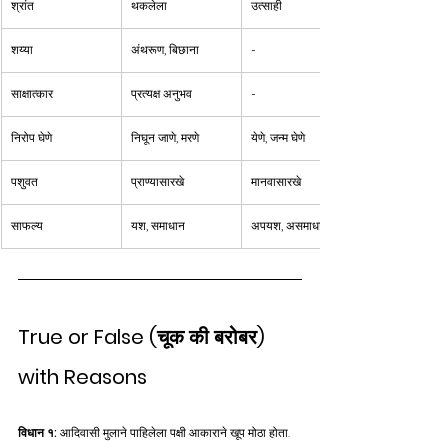
श्रांत
थकलेला
उत्साही
शय्या
अंथरूण, बिछाना
-
साक्षात्कार
प्रत्यक्ष अनुभव
-
निरोप घेणे
निघून जाणे, मरणे
येणे, जन्म घेणे
पशुवत
प्राण्यासारखे
मानवासारखे
साफल्य
यश, समाधान
अपयश, असमाधान
True or False (चूक की बरोबर) 
with Reasons
विधान १:
 आदिवासी मुलाने पाहिलेला पक्षी आकाराने खूप मोठा होता.