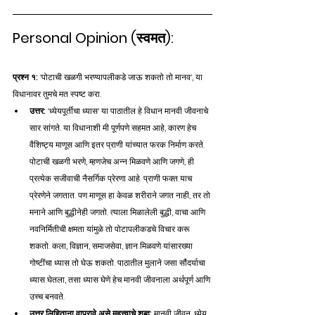
Personal Opinion (स्वमत):
प्रश्न १:
 'पोटाची खळगी भरण्यापलीकडे जाऊ शकतो तो मानव', या 
विधानावर तुमचे मत स्पष्ट करा.
उत्तर:
 'ध्येयपूर्तीचा ध्यास' या पाठातील हे विधान मानवी जीवनाचे 
सार सांगते. या विधानाशी मी पूर्णपणे सहमत आहे, कारण हेच 
वैशिष्ट्य माणूस आणि इतर प्राणी यांच्यात फरक निर्माण करते.
पोटाची खळगी भरणे, म्हणजेच अन्न मिळवणे आणि जगणे, ही 
प्रत्येक सजीवाची नैसर्गिक प्रेरणा आहे. प्राणी फक्त याच 
प्रेरणेने जगतात. पण माणूस हा केवळ शरीराने जगत नाही, तर तो 
मनाने आणि बुद्धीनेही जगतो. त्याला मिळालेली बुद्धी, वाचा आणि 
नवनिर्मितीची क्षमता यांमुळे तो पोटापलीकडचे विचार करू 
शकतो. कला, विज्ञान, समाजसेवा, ज्ञान मिळवणे यांसारख्या 
गोष्टींचा ध्यास तो घेऊ शकतो. पाठातील मुलाने जसा सौंदर्याचा 
ध्यास घेतला, तसा ध्यास घेणे हेच मानवी जीवनाला अर्थपूर्ण आणि 
उच्च बनवते.
उत्तर लिहिताना वापरावे असे महत्त्वाचे शब्द:
 मानवी जीवन, ध्येय, 