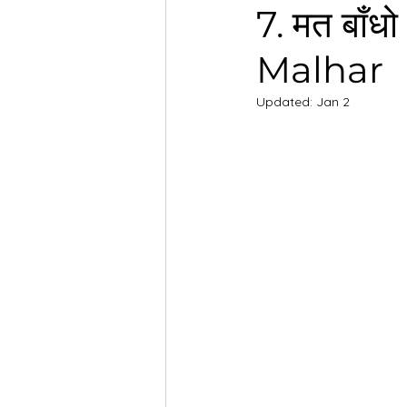
7. मत बाँ
Malhar
CBSE Eng Std VIII - It So Hap
Updated:
Jan 2
CBSE Eng Std VI Poorvi Notes
National Education Policy, 20
CBSE Eng Std XII Flamingo N
MH Eng Med Std IX Eng Kuma