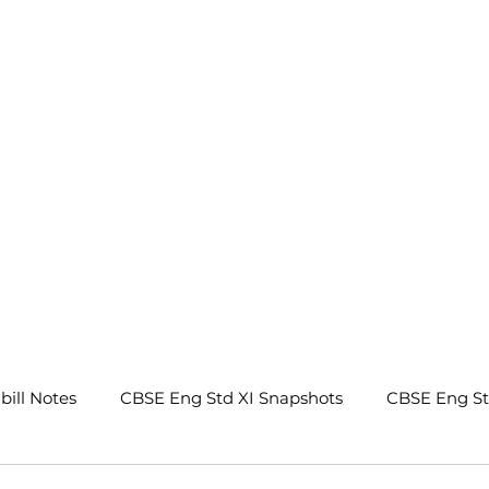
.
bill Notes
CBSE Eng Std XI Snapshots
CBSE Eng S
tes
CBSE Eng Std IX Beehive Notes
CBSE Eng Std 