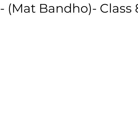
धो - (Mat Bandho)- Class 
pened
CBSE Eng Std VIII Honeydew Notes
CBSE Eng
English Grammar in Marathi
BU Story Writing Com
20
CBSE Eng Std X First Flight Notes
CBSE Std XII 
otes
MH Eng Med Std X Eng Kumarbharati
CBSE En
rbharati
MH Eng Med Std X Mar Aksharbharati