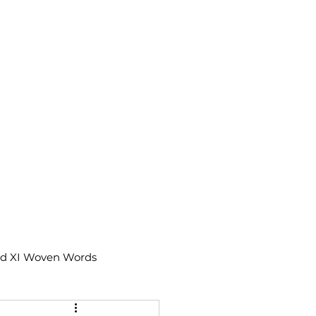
td XI Woven Words
IX Moments Notes