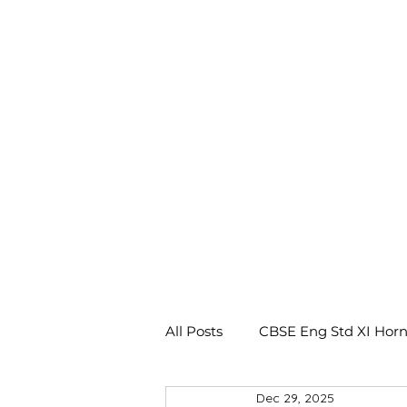
All Posts
CBSE Eng Std XI Horn
Dec 29, 2025
CBSE Eng Std X Footprints No