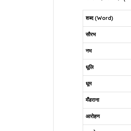
शब्द (Word)
सौरभ
नभ
धूलि
धूम
मँडराना
आरोहण