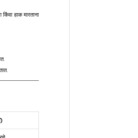
 किंवा हाक मारताना 
ात.
ातात.
ी)
रणे