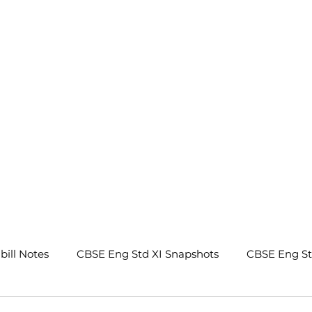
.
bill Notes
CBSE Eng Std XI Snapshots
CBSE Eng S
tes
CBSE Eng Std IX Beehive Notes
CBSE Eng Std 