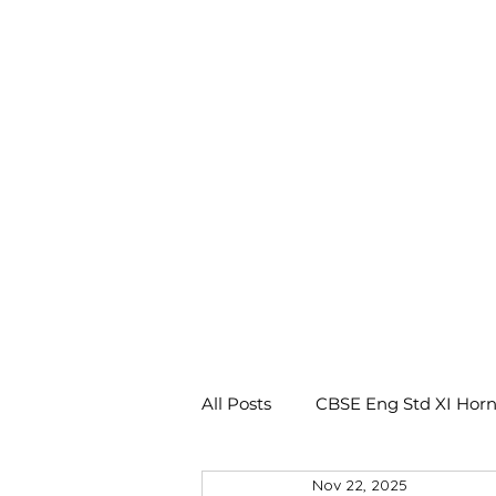
All Posts
CBSE Eng Std XI Horn
Nov 22, 2025
CBSE Eng Std X Footprints No