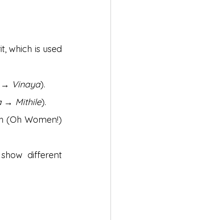
, which is used 
 → 
Vinaya
).
a
 → 
Mithile
).
ah (Oh Women!) 
how different 