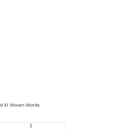
td XI Woven Words
IX Moments Notes