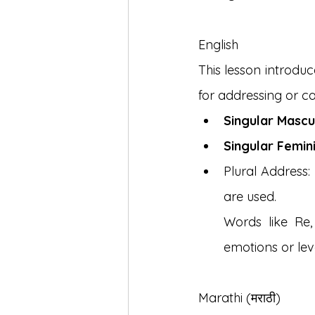
English
This lesson introdu
for addressing or ca
Singular Mascul
Singular Femin
Plural Address
are used.
Words like Re,
emotions or leve
Marathi (मराठी)