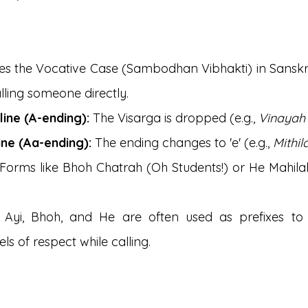
ces the Vocative Case (Sambodhan Vibhakti) in Sanskrit
lling someone directly.
ine (A-ending):
 The Visarga is dropped (e.g., 
Vinayah
ine (Aa-ending):
 The ending changes to 'e' (e.g., 
Mithil
: Forms like Bhoh Chatrah (Oh Students!) or He Mahil
 Ayi, Bhoh, and He are often used as prefixes to s
ls of respect while calling.