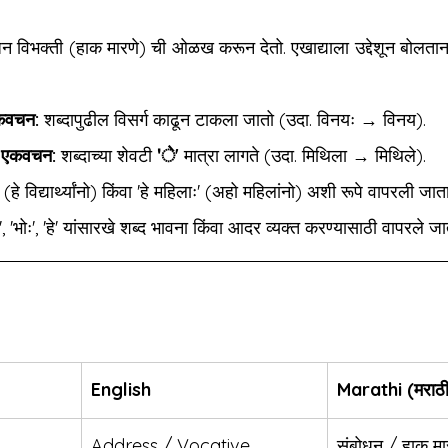
न विभक्ती (हाक मारणे) ची ओळख करून देतो. एखाद्याला उद्देशून बोलताना
एकवचन:
 शब्दापुढील विसर्ग काढून टाकला जातो (उदा. विनयः → विनय).
गी एकवचन:
 शब्दाच्या शेवटी 
'े'
 मात्रा लागते (उदा. मिथिला → मिथिले).
 (हे विद्यार्थ्यांनो) किंवा 'हे महिलाः' (अहो महिलांनो) अशी रूपे वापरली जात
अयि', 'भोः', 'हे' यांसारखे शब्द भावना किंवा आदर व्यक्त करण्यासाठी वापरले ज
English
Marathi (मराठ
Address / Vocative
संबोधन / हाक मा