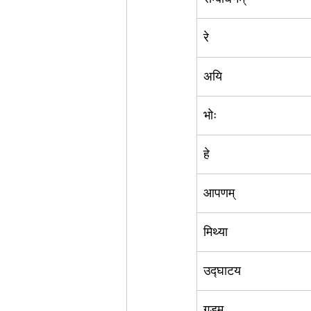
रे
अयि
भोः
हे
आपणम्
मिथ्या
उद्घाटय
गुडम्