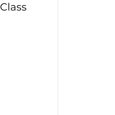
- Class
 Std VII Poorvi Notes
petition, 2025
Kaleidoscope
g Std XII Vistas