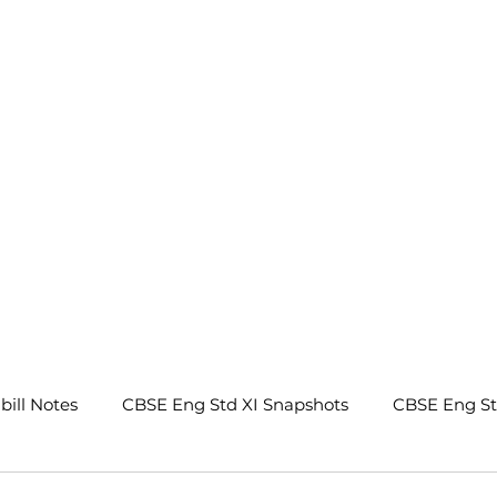
.
bill Notes
CBSE Eng Std XI Snapshots
CBSE Eng S
tes
CBSE Eng Std IX Beehive Notes
CBSE Eng Std 