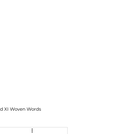
td XI Woven Words
IX Moments Notes