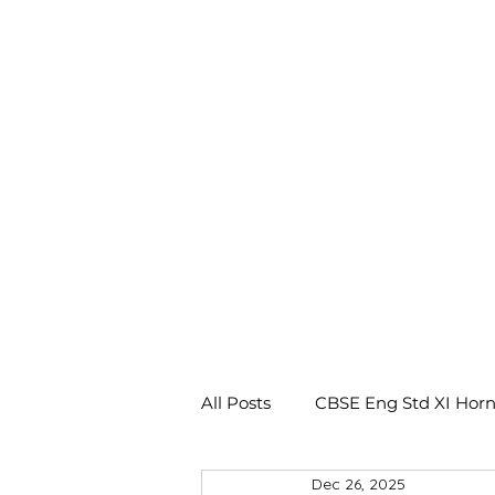
All Posts
CBSE Eng Std XI Horn
Dec 26, 2025
CBSE Eng Std X Footprints No